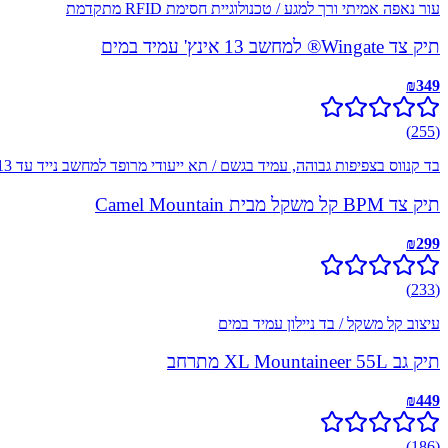
עור נאפה אמיתי ורך למגע / טכנולוגיית חסימת RFID מתקדמת
תיק צד Wingate® למחשב 13 אינץ' עמיד במים
₪
349
)
255
(
בד קנווס בצפיפות גבוהה, עמיד בגשם / תא ייעודי מרופד למחשב נייד עד 13 אינץ'
תיק צד BPM קל משקל מבית Camel Mountain
₪
299
)
233
(
עיצוב קל משקל / בד ניילון עמיד במים
תיק גב XL Mountaineer 55L מתרחב
₪
449
)
186
(