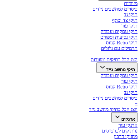
מזוודות
כיסויים למחשבים ניידים
תיקי גב
תיקי צד וכתף
תיקי עור
תיקי עסקים ועבודה
תיקי נסיעות וספורט
תיקי Retro קנווס
תרמילים עם גלגלים
+
הצג הכל ב
תיקים ומזוודות
תיקי מחשב נייד
תיקי עסקים ועבודה
תיקי עור
תיקי Retro קנווס
תיקי גב
כיסויים למחשבים ניידים
+
הצג הכל ב
תיקי מחשב נייד
ארנקים
ארנקי עור
נרתיקים לכרטיסים
מחזיקי דרכון