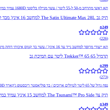
תא ראשי מתרחב מ-50 ל-55 ליטר / עשוי מניילון בליסטי 1680D עמיד במיוחד
תיק גב The Satin Ultimate Max 28L למחשב 16 אינץ' מבד קנווס מבית כאמל מאונטין
₪
249
)
226
(
תא ייעודי מרופד למחשב נייד עד 16 אינץ' / עשוי בד קנווס איכותי דוחה מים
תרמיל Trekker™ 65 65 ליטר עם תמיכת גב
₪
299
)
273
(
נפח גדול של 65 ליטר לטיולים ארוכים / בד פוליאסטר ריבסטופ ג'קארד 600D עמיד בפני קרעים
תיק צד The Tsunami™ Pro Side למחשב 15 אינץ' עמיד במים
₪
349