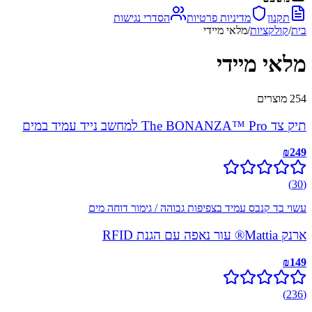
תקנון
מדיניות פרטיות
הסדרי נגישות
בית
/
קולקציות
/
מלאי מיידי
מלאי מיידי
254
מוצרים
תיק צד The BONANZA™ Pro למחשב נייד עמיד במים
₪
249
)
30
(
עשוי בד קנבס עמיד בצפיפות גבוהה / גימור דוחה מים
ארנק Mattia® עור נאפה עם הגנת RFID
₪
149
)
236
(