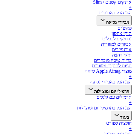
ארנקים קטנים / Slim
+
הצג הכל ב
ארנקים
אביזרי נסיעה
פאוצ'ים
תיקי אחסון
נרתיקים לכבלים
אביזרים למזוודות
אורגנייזרים
תיקי רחצה
כריות טיסה מובחרים
תגיות לתיקים ומזוודות
מוצרי Apple Airtag לזיהוי
+
הצג הכל ב
אביזרי נסיעה
תרמילי יום ומוצ'ילות
תרמילים עם גלגלים
+
הצג הכל ב
תרמילי יום ומוצ'ילות
ביגוד
חולצות ספורט
+
הצג הכל ב
ביגוד