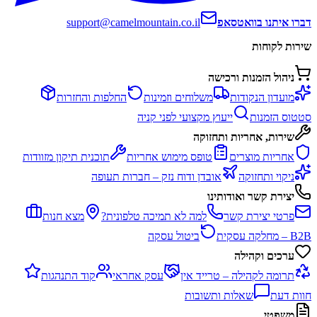
דברו איתנו בוואטסאפ
support@camelmountain.co.il
שירות לקוחות
ניהול הזמנות ורכישה
מועדון הנקודות
משלוחים וזמינות
החלפות והחזרות
סטטוס הזמנות
ייעוץ מקצועי לפני קניה
שירות, אחריות ותחזוקה
אחריות מוצרים
טופס מימוש אחריות
תוכנית תיקון מזוודות
ניקוי ותחזוקה
אובדן ודוח נזק – חברות תעופה
יצירת קשר ואודותינו
פרטי יצירת קשר
למה לא תמיכה טלפונית?
מצא חנות
B2B – מחלקה עסקית
ביטול עסקה
ערכים וקהילה
תרומה לקהילה – טרייד אין
עסק אחראי
קוד התנהגות
חוות דעת
שאלות ותשובות
משפטי